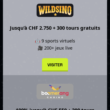
Jusqu’à CHF 2.750 + 300 tours gratuits
🤖 9 sports virtuels
🎥 200+ jeux live
VISITER