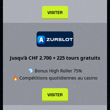
VISITER
Jusqu’à CHF 2.700 + 225 tours gratuits
💎 Bonus High Roller 75%
🔥 Compétitions quotidiennes au casino
VISITER