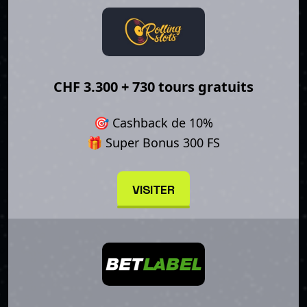
CHF 3.300 + 730 tours gratuits
🎯 Cashback de 10%
🎁 Super Bonus 300 FS
VISITER